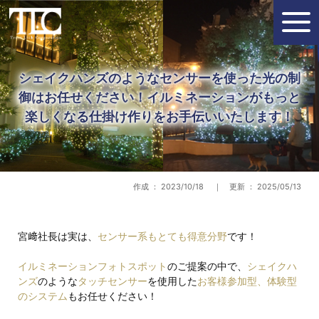
シェイクハンズのようなセンサーを使った光の制
御はお任せください！イルミネーションがもっと
楽しくなる仕掛け作りをお手伝いいたします！
作成 ： 2023/10/18 ｜ 更新 ： 2025/05/13
宮﨑社長は実は、
センサー系もとても得意分野
です！
イルミネーションフォトスポット
のご提案の中で、
シェイクハ
ンズ
のような
タッチセンサー
を使用した
お客様参加型、体験型
のシステム
もお任せください！