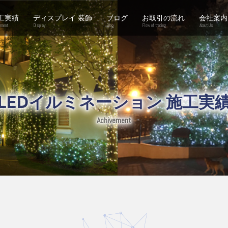
工実績
ディスプレイ 装飾
ブログ
お取引の流れ
会社案内
ement
Display
Blog
Flow of trading
About Us
LEDイルミネーション 施工実
Achivement