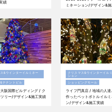
実績
ミネーション/デザイン&
マス&ウインターイルミネー
クリスマス&ウインターイル
ション
&テナントビル
ショッピングモール
/ 大阪国際ビルディング / ク
ライフ門真店 / 地域の人
ツリー/デザイン&施工実績
作ったペットボトルイルミ
ン/デザイン&施工実績