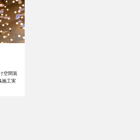
抜け空間装
ン&施工実