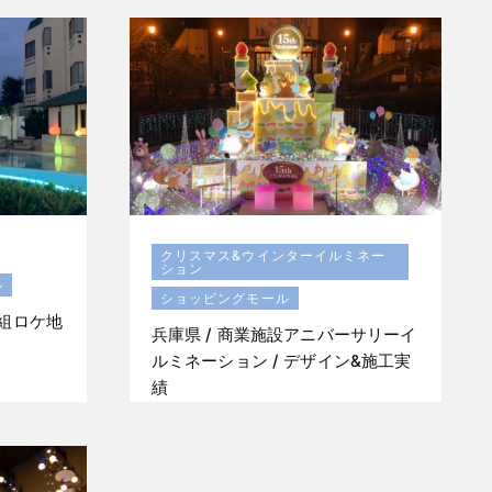
クリスマス&ウインターイルミネー
ション
ル
ショッピングモール
番組ロケ地
兵庫県 / 商業施設アニバーサリーイ
ルミネーション / デザイン&施工実
績