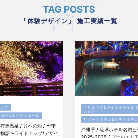
TAG POSTS
「体験デザイン」 施工実績一覧
アップ
クリスマス&ウインターイル
ション
トホテル&シティホテル
リゾートホテル&シティホテ
 有馬温泉 / 月への船 / 〜季
沖縄県 / 琉球ホテル名城
物語〜ライトアップ/デザイ
2025-2026 / プールエ