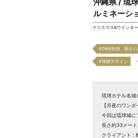
沖縄県 / 琉
ルミネーシ
クリスマス&ウインタ
DMX制御、動き
体験デザイン
琉球ホテル名城ビ
【月夜のワンダ
今回は琉球城に
長さ約33メー
クライアント : 