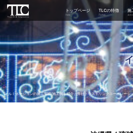
トップページ
TLCの特徴
施
Home
Feature
Achiv
イルミネーションの施工実績/施工例を紹介。弊社トラストリンクコーポレーシ