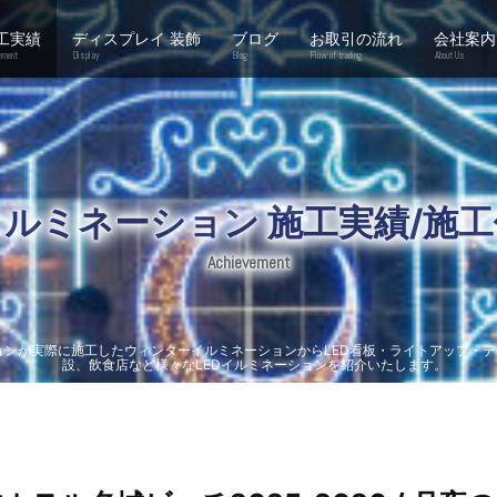
工実績
ディスプレイ 装飾
ブログ
お取引の流れ
会社案内
ement
Display
Blog
Flow of trading
About Us
イルミネーション 施工実績/施工
Achievement
ョンが実際に施工したウィンターイルミネーションからLED看板・ライトアップ・
設、飲食店など様々なLEDイルミネーションを紹介いたします。