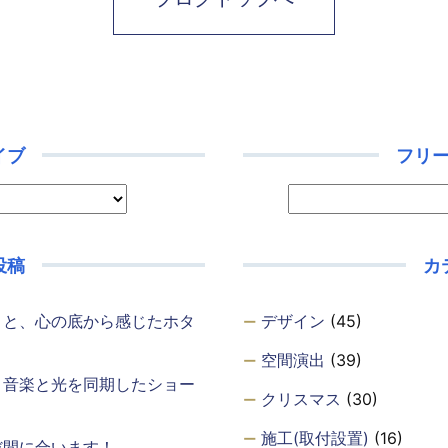
イブ
フリ
投稿
カ
・と、心の底から感じたホタ
デザイン
(45)
空間演出
(39)
、音楽と光を同期したショー
クリスマス
(30)
施工(取付設置)
(16)
だ間に合います！