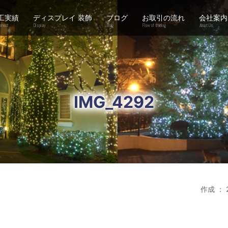
工実績
ディスプレイ 装飾
ブログ
お取引の流れ
会社案内
ement
Display
Blog
Flow of trading
About Us
IMG_4292
作成 ： 