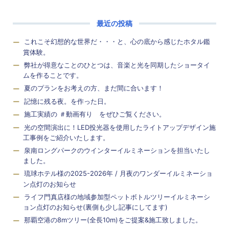
最近の投稿
これこそ幻想的な世界だ・・・と、心の底から感じたホタル鑑
賞体験。
弊社が得意なことのひとつは、音楽と光を同期したショータイ
ムを作ることです。
夏のプランをお考えの方、まだ間に合います！
記憶に残る夜。を作った日。
施工実績の ＃動画有り をぜひご覧ください。
光の空間演出に！LED投光器を使用したライトアップデザイン施
工事例をご紹介いたします。
泉南ロングパークのウインターイルミネーションを担当いたし
ました。
琉球ホテル様の2025-2026年 / 月夜のワンダーイルミネーショ
ン点灯のお知らせ
ライフ門真店様の地域参加型ペットボトルツリーイルミネーシ
ョン点灯のお知らせ(裏側も少し記事にしてます)
那覇空港の8mツリー(全長10m)をご提案&施工致しました。