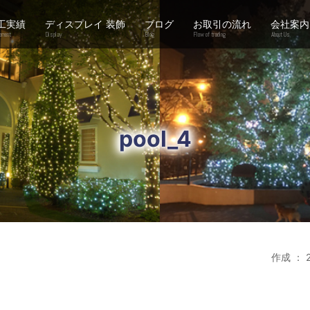
工実績
ディスプレイ 装飾
ブログ
お取引の流れ
会社案内
ement
Display
Blog
Flow of trading
About Us
pool_4
作成 ： 2