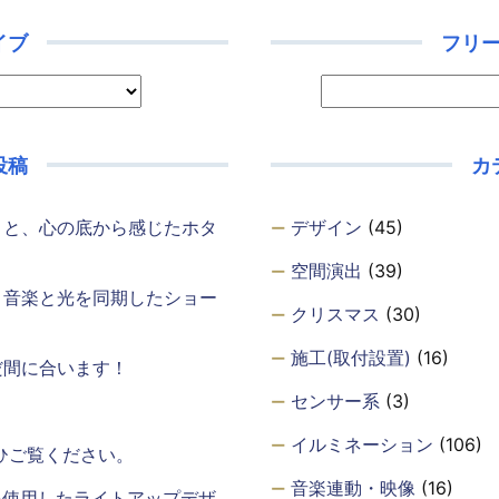
イブ
フリ
投稿
カ
・と、心の底から感じたホタ
デザイン
(45)
空間演出
(39)
、音楽と光を同期したショー
クリスマス
(30)
施工(取付設置)
(16)
だ間に合います！
センサー系
(3)
イルミネーション
(106)
ひご覧ください。
音楽連動・映像
(16)
を使用したライトアップデザ