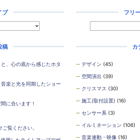
イブ
フリ
投稿
カ
・と、心の底から感じたホタ
デザイン
(45)
空間演出
(39)
、音楽と光を同期したショー
クリスマス
(30)
施工(取付設置)
(16)
だ間に合います！
センサー系
(3)
イルミネーション
(106)
ひご覧ください。
音楽連動・映像
(16)
を使用したライトアップデザ