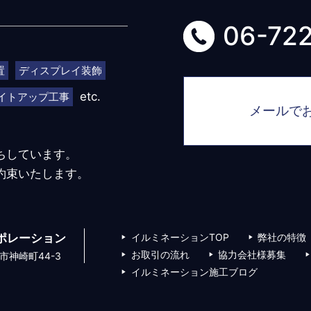
06-72
置
ディスプレイ装飾
etc.
イトアップ工事
メールで
ちしています。
約束いたします。
ポレーション
イルミネーションTOP
弊社の特徴
お取引の流れ
協力会社様募集
市神崎町44-3
イルミネーション施工ブログ