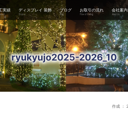
工実績
ディスプレイ 装飾
ブログ
お取引の流れ
会社案内
ement
Display
Blog
Flow of trading
About Us
ryukyujo2025-2026_10
作成 ： 2