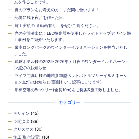
ムを作ることです。
夏のプランをお考えの方、まだ間に合います！
記憶に残る夜。を作った日。
施工実績の ＃動画有り をぜひご覧ください。
光の空間演出に！LED投光器を使用したライトアップデザイン施
工事例をご紹介いたします。
泉南ロングパークのウインターイルミネーションを担当いたし
ました。
琉球ホテル様の2025-2026年 / 月夜のワンダーイルミネーショ
ン点灯のお知らせ
ライフ門真店様の地域参加型ペットボトルツリーイルミネーシ
ョン点灯のお知らせ(裏側も少し記事にしてます)
那覇空港の8mツリー(全長10m)をご提案&施工致しました。
カテゴリー
デザイン
(45)
空間演出
(39)
クリスマス
(30)
施工(取付設置)
(16)