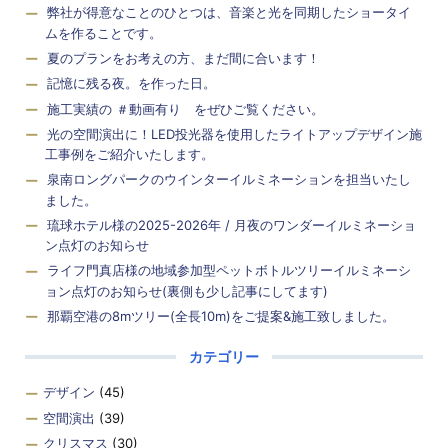
弊社が得意なことのひとつは、音楽と光を同期したショータイ
ムを作ることです。
夏のプランをお考えの方、まだ間に合います！
記憶に残る夜。を作った日。
施工実績の ＃動画有り をぜひご覧ください。
光の空間演出に！LED投光器を使用したライトアップデザイン施
工事例をご紹介いたします。
泉南ロングパークのウインターイルミネーションを担当いたし
ました。
琉球ホテル様の2025-2026年 / 月夜のワンダーイルミネーショ
ン点灯のお知らせ
ライフ門真店様の地域参加型ペットボトルツリーイルミネーシ
ョン点灯のお知らせ(裏側も少し記事にしてます)
那覇空港の8mツリー(全長10m)をご提案&施工致しました。
カテゴリー
デザイン
(45)
空間演出
(39)
クリスマス
(30)