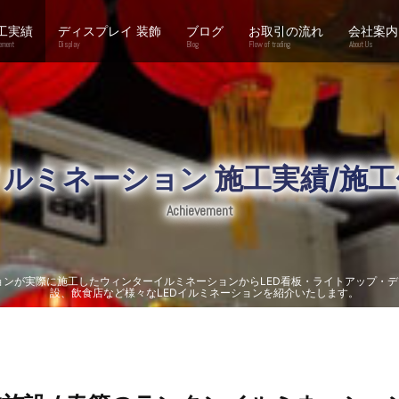
工実績
ディスプレイ 装飾
ブログ
お取引の流れ
会社案内
ement
Display
Blog
Flow of trading
About Us
イルミネーション 施工実績/施工
Achievement
ョンが実際に施工したウィンターイルミネーションからLED看板・ライトアップ・
設、飲食店など様々なLEDイルミネーションを紹介いたします。