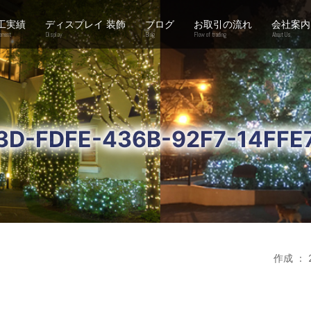
工実績
ディスプレイ 装飾
ブログ
お取引の流れ
会社案内
ement
Display
Blog
Flow of trading
About Us
3D-FDFE-436B-92F7-14FFE
作成 ： 