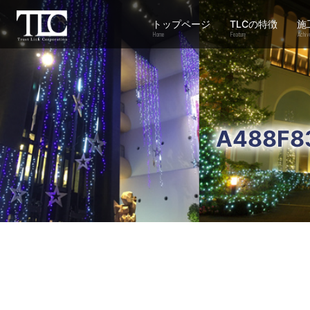
トップページ
TLCの特徴
施
Home
Feature
Achiv
A488F8