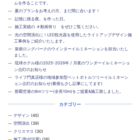
ムを作ることです。
夏のプランをお考えの方、まだ間に合います！
記憶に残る夜。を作った日。
施工実績の ＃動画有り をぜひご覧ください。
光の空間演出に！LED投光器を使用したライトアップデザイン施
工事例をご紹介いたします。
泉南ロングパークのウインターイルミネーションを担当いたし
ました。
琉球ホテル様の2025-2026年 / 月夜のワンダーイルミネーショ
ン点灯のお知らせ
ライフ門真店様の地域参加型ペットボトルツリーイルミネーシ
ョン点灯のお知らせ(裏側も少し記事にしてます)
那覇空港の8mツリー(全長10m)をご提案&施工致しました。
カテゴリー
デザイン
(45)
空間演出
(39)
クリスマス
(30)
施工(取付設置)
(16)