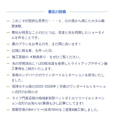
最近の投稿
これこそ幻想的な世界だ・・・と、心の底から感じたホタル鑑
賞体験。
弊社が得意なことのひとつは、音楽と光を同期したショータイ
ムを作ることです。
夏のプランをお考えの方、まだ間に合います！
記憶に残る夜。を作った日。
施工実績の ＃動画有り をぜひご覧ください。
光の空間演出に！LED投光器を使用したライトアップデザイン施
工事例をご紹介いたします。
泉南ロングパークのウインターイルミネーションを担当いたし
ました。
琉球ホテル様の2025-2026年 / 月夜のワンダーイルミネーショ
ン点灯のお知らせ
ライフ門真店様の地域参加型ペットボトルツリーイルミネーシ
ョン点灯のお知らせ(裏側も少し記事にしてます)
那覇空港の8mツリー(全長10m)をご提案&施工致しました。