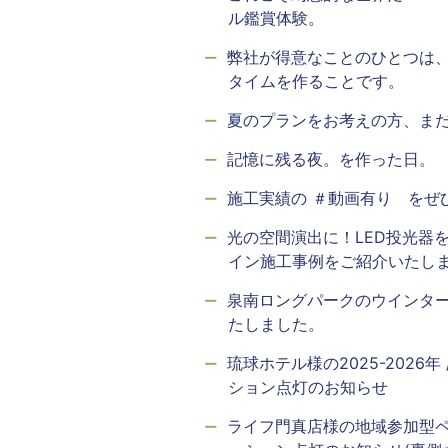
ル鑑賞体験。
弊社が得意なことのひとつは
タイムを作ることです。
夏のプランをお考えの方、ま
記憶に残る夜。を作った日。
施工実績の ＃動画有り をぜ
光の空間演出に！LED投光器
イン施工事例をご紹介いたし
泉南ロングパークのウインタ
たしました。
琉球ホテル様の2025-2026
ション点灯のお知らせ
ライフ門真店様の地域参加型