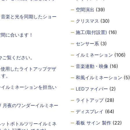
空間演出
(39)
、音楽と光を同期したショー
クリスマス
(30)
施工(取付設置)
(16)
だ間に合います！
センサー系
(3)
イルミネーション
(106)
ひご覧ください。
音楽連動・映像
(16)
を使用したライトアップデザ
ます。
和風イルミネーション
(5)
ーイルミネーションを担当い
LEDファイバー
(2)
ライトアップ
(28)
年 / 月夜のワンダーイルミネー
ディスプレイ
(64)
看板 サイン 製作
(22)
ペットボトルツリーイルミネ