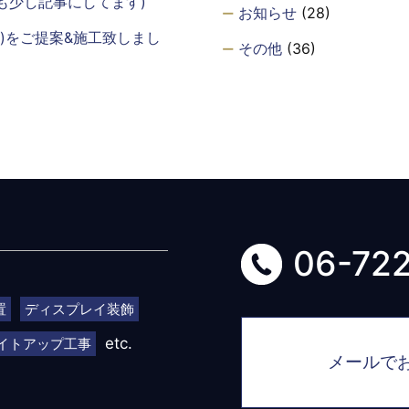
も少し記事にしてます)
お知らせ
(28)
m)をご提案&施工致しまし
その他
(36)
06-72
置
ディスプレイ装飾
etc.
イトアップ工事
メールで