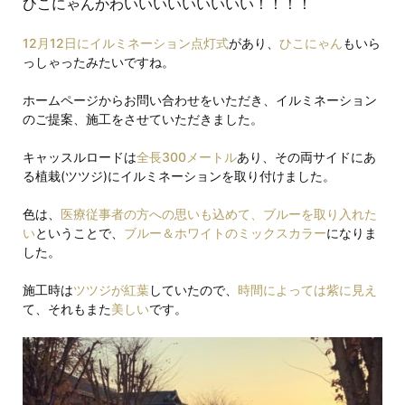
ひこにゃんかわいいいいいいいいい！！！！
12月12日にイルミネーション点灯式
があり、
ひこにゃん
もいら
っしゃったみたいですね。
ホームページからお問い合わせをいただき、イルミネーション
のご提案、施工をさせていただきました。
キャッスルロードは
全長300メートル
あり、その両サイドにあ
る植栽(ツツジ)にイルミネーションを取り付けました。
色は、
医療従事者の方への思いも込めて、ブルーを取り入れた
い
ということで、
ブルー＆ホワイトのミックスカラー
になりま
した。
施工時は
ツツジが紅葉
していたので、
時間によっては紫に見え
て、それもまた
美しい
です。