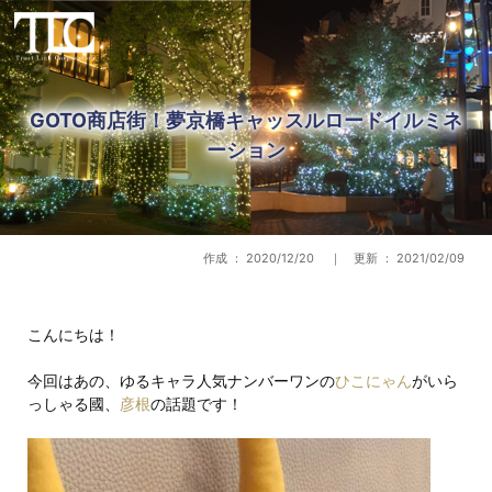
GOTO商店街！夢京橋キャッスルロードイルミネ
ーション
作成 ： 2020/12/20 ｜ 更新 ： 2021/02/09
こんにちは！
今回はあの、ゆるキャラ人気ナンバーワンの
ひこにゃん
がいら
っしゃる國、
彦根
の話題です！