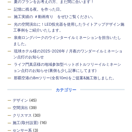
夏のプランをお考えの方、まだ間に合います！
記憶に残る夜。を作った日。
施工実績の ＃動画有り をぜひご覧ください。
光の空間演出に！LED投光器を使用したライトアップデザイン施
工事例をご紹介いたします。
泉南ロングパークのウインターイルミネーションを担当いたし
ました。
琉球ホテル様の2025-2026年 / 月夜のワンダーイルミネーショ
ン点灯のお知らせ
ライフ門真店様の地域参加型ペットボトルツリーイルミネーシ
ョン点灯のお知らせ(裏側も少し記事にしてます)
那覇空港の8mツリー(全長10m)をご提案&施工致しました。
カテゴリー
デザイン
(45)
空間演出
(39)
クリスマス
(30)
施工(取付設置)
(16)
センサー系
(3)