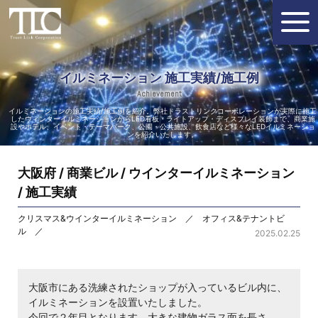
イルミネーション 施工実績/施工例
Achievement
イルミネーションの施工実績/施工例を紹介。弊社トラストリンクコーポレーションが実際に施工
したウィンターイルミネーションからLED看板・ライトアップ・ディスプレイ装飾まで、商業施
設やホテル、イベント・テーマパーク、公園・公共施設、飲食店など様々なLEDイルミネーショ
ンを紹介いたします。
大阪府 / 商業ビル / ウインターイルミネーション
/ 施工実績
クリスマス&ウインターイルミネーション ／ オフィス&テナントビ
ル ／
2025.02.25
大阪市にある洗練されたショップが入っているビル内に、
イルミネーションを設置いたしました。
今回で２年目となります。大きな建物ガラス面を長さ