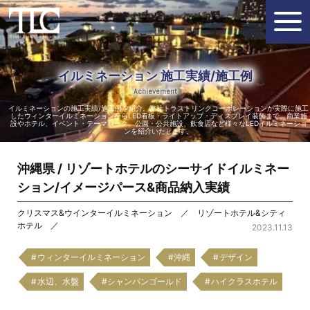
イルミネーション 施工実績/施工例
Achievement
イルミネーションの施工実績/施工例を紹介。弊社トラストリンクコーポレーションが実際に施工
したウィンターイルミネーションからLED看板・ライトアップ・ディスプレイ装飾まで、商業施
設やホテル、イベント・テーマパーク、公園・公共施設、飲食店など様々なLEDイルミネーショ
ンを紹介いたします。
沖縄県 / リゾートホテルのシーサイドイルミネー
ション/イメージパース&商品納入実績
クリスマス&ウインターイルミネーション ／ リゾートホテル&シティ
ホテル ／
2023.11.13
ウィンターイルミネーション
沖縄
デザイン
水辺、水盤
シャンパンゴールド
ハイクラスホテル