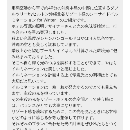
那覇空港から車で約40分の沖縄本島の中部に位置するダブ
ルツリーbyヒルトン沖縄北谷リゾート様のシーサイドイル
ミネーション for Winter のご紹介です。
ホテル専属の照明デザイナーさんと光の色味等検討し、打
ち合わせを重ね実現しました。
程よい色温度がシャンパンゴールドはやはり人気色です。
沖縄の空とも美しく調和しています。
階段上から望むプールサイドは元々計算された環境光に包
み込まれておりました。
そこへ自ら輝く光のつぶを調和することができて、やはり
イルミネーションは美しいと感じました。
イルミネーションを計画する上で環境光との調和はとても
大切だと思います。
イルミネーションは一粒一粒が発光するのでとても目立ち
ます。主役の光を担っています。
その主役の光をリゾートホテルの光空間として使う時に
は、バランスがとても大事になります。
リゾート感を演出するために、この光を見たときにお客様
がどのように感じるか等も想像して作ります。
それぞれのプランに合わせた光の計画をぜひ私たちとつく
っていきましょう！